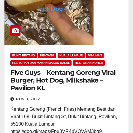
BUKIT BINTANG
KENTANG
KUALA LUMPUR
MINUMAN
RESTORAN DAN MAKAN-MAKAN HALAL
RESTORAN KOREA
Five Guys – Kentang Goreng Viral –
Burger, Hot Dog, Milkshake –
Pavilion KL
NOV 3, 2022
Kentang Goreng (French Fries) Memang Best dan
Viral 168, Bukit Bintang St, Bukit Bintang, Pavilion,
55100 Kuala Lumpur
https://goo.gl/maps/Fpu3VR4bVQVAM3bq9