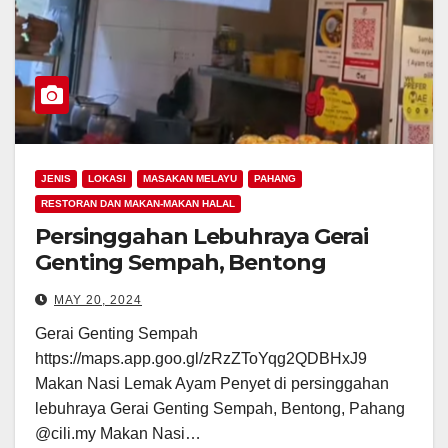
JENIS
LOKASI
MASAKAN MELAYU
PAHANG
RESTORAN DAN MAKAN-MAKAN HALAL
Persinggahan Lebuhraya Gerai
Genting Sempah, Bentong
MAY 20, 2024
Gerai Genting Sempah
https://maps.app.goo.gl/zRzZToYqg2QDBHxJ9
Makan Nasi Lemak Ayam Penyet di persinggahan
lebuhraya Gerai Genting Sempah, Bentong, Pahang
@cili.my Makan Nasi…