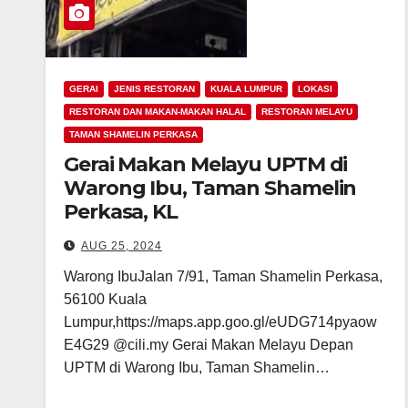
GERAI
JENIS RESTORAN
KUALA LUMPUR
LOKASI
RESTORAN DAN MAKAN-MAKAN HALAL
RESTORAN MELAYU
TAMAN SHAMELIN PERKASA
Gerai Makan Melayu UPTM di
Warong Ibu, Taman Shamelin
Perkasa, KL
AUG 25, 2024
Warong IbuJalan 7/91, Taman Shamelin Perkasa,
56100 Kuala
Lumpur,https://maps.app.goo.gl/eUDG714pyaow
E4G29 @cili.my Gerai Makan Melayu Depan
UPTM di Warong Ibu, Taman Shamelin…