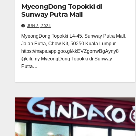
MyeongDong Topokki di
Sunway Putra Mall
JUN 3, 2024
MyeongDong Topokki L4-45, Sunway Putra Mall,
Jalan Putra, Chow Kit, 50350 Kuala Lumpur
https://maps.app.goo.gl/kkEVZgorrwBgAyny8
@cili.my MyeongDong Topokki di Sunway
Putra…