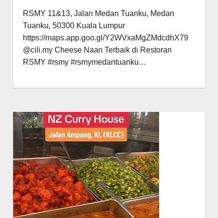
RSMY 11&13, Jalan Medan Tuanku, Medan
Tuanku, 50300 Kuala Lumpur
https://maps.app.goo.gl/Y2WVxaMgZMdcdhX79
@cili.my Cheese Naan Terbaik di Restoran
RSMY #rsmy #rsmymedantuanku…