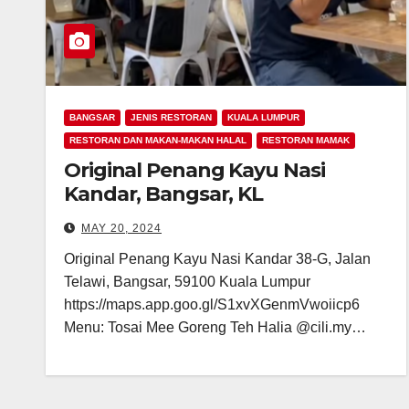
BANGSAR
JENIS RESTORAN
KUALA LUMPUR
RESTORAN DAN MAKAN-MAKAN HALAL
RESTORAN MAMAK
Original Penang Kayu Nasi
Kandar, Bangsar, KL
MAY 20, 2024
Original Penang Kayu Nasi Kandar 38-G, Jalan
Telawi, Bangsar, 59100 Kuala Lumpur
https://maps.app.goo.gl/S1xvXGenmVwoiicp6
Menu: Tosai Mee Goreng Teh Halia @cili.my…