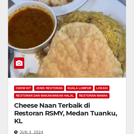
CHOW KIT
JENIS RESTORAN
KUALA LUMPUR
LOKASI
RESTORAN DAN MAKAN-MAKAN HALAL
RESTORAN MAMAK
Cheese Naan Terbaik di
Restoran RSMY, Medan Tuanku,
KL
JUN 3, 2024