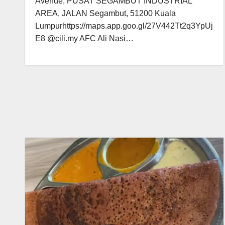
Avenue, PUSAT SEGAMBUT INDUSTRIAL
AREA, JALAN Segambut, 51200 Kuala
Lumpurhttps://maps.app.goo.gl/27V442Tt2q3YpUj
E8 @cili.my AFC Ali Nasi…