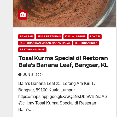
BANGSAR
JENIS RESTORAN
KUALA LUMPUR
LOKASI
RESTORAN DAN MAKAN-MAKAN HALAL
RESTORAN INDIA
RESTORAN MAMAK
Tosai Kurma Special di Restoran
Bala’s Banana Leaf, Bangsar, KL
JUN 8, 2024
Bala’s Banana Leaf 25, Lorong Ara Kiri 1,
Bangsar, 59100 Kuala Lumpur
https://maps.app.goo.gl/XArQaNsDbbWB2naA6
@cili.my Tosai Kurma Special di Restoran
Bala's…