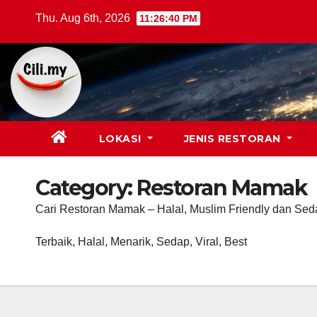
Skip
Thu. Aug 6th, 2026
11:26:41 PM
to
content
LOKASI
JENIS RESTORAN
Category:
Restoran Mamak
Cari Restoran Mamak – Halal, Muslim Friendly dan Sed
Terbaik, Halal, Menarik, Sedap, Viral, Best