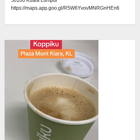
50100 Kuala Lumpur
https://maps.app.goo.gl/R5W6YvovMNRGnHEn6