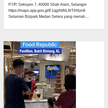
P7/P, Seksyen 7, 40000 Shah Alam, Selangor
https://maps.app.goo.gl/E1qgiNtNL8rTANyn6
Selaman Bizpark Medan Selera yang meriah…