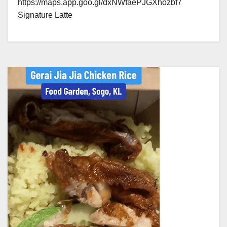
https://maps.app.goo.gl/dxNWfaePJGXhozbf7
Signature Latte