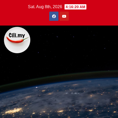
Skip
Sat. Aug 8th, 2026
4:16:21 AM
to
content