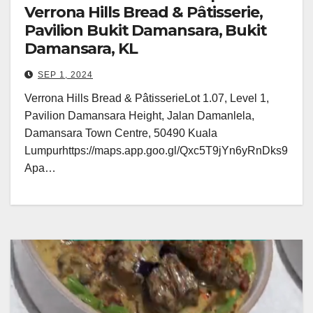
Verrona Hills Bread & Pâtisserie,
Pavilion Bukit Damansara, Bukit
Damansara, KL
SEP 1, 2024
Verrona Hills Bread & PâtisserieLot 1.07, Level 1,
Pavilion Damansara Height, Jalan Damanlela,
Damansara Town Centre, 50490 Kuala
Lumpurhttps://maps.app.goo.gl/Qxc5T9jYn6yRnDks9
Apa…