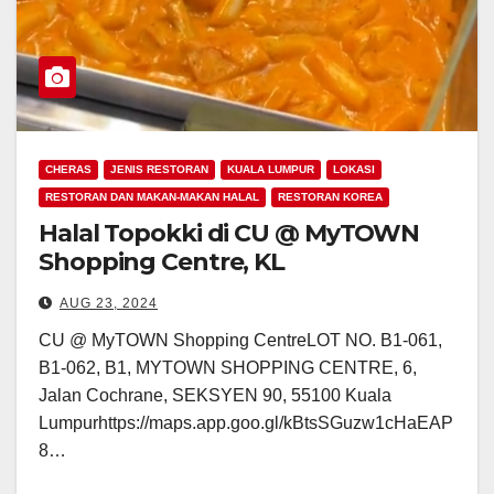
CHERAS
JENIS RESTORAN
KUALA LUMPUR
LOKASI
RESTORAN DAN MAKAN-MAKAN HALAL
RESTORAN KOREA
Halal Topokki di CU @ MyTOWN
Shopping Centre, KL
AUG 23, 2024
CU @ MyTOWN Shopping CentreLOT NO. B1-061,
B1-062, B1, MYTOWN SHOPPING CENTRE, 6,
Jalan Cochrane, SEKSYEN 90, 55100 Kuala
Lumpurhttps://maps.app.goo.gl/kBtsSGuzw1cHaEAP
8…