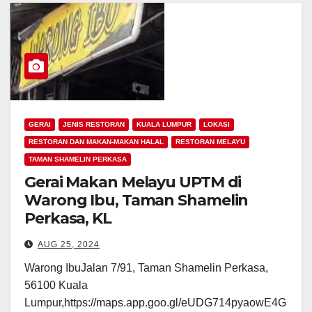
GERAI
JENIS RESTORAN
KUALA LUMPUR
LOKASI
RESTORAN DAN MAKAN-MAKAN HALAL
RESTORAN MELAYU
TAMAN SHAMELIN PERKASA
Gerai Makan Melayu UPTM di
Warong Ibu, Taman Shamelin
Perkasa, KL
AUG 25, 2024
Warong IbuJalan 7/91, Taman Shamelin Perkasa,
56100 Kuala
Lumpur,https://maps.app.goo.gl/eUDG714pyaowE4G