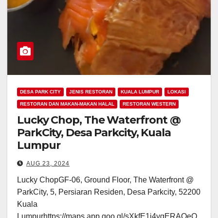
DESA PARK CITY
JENIS RESTORAN
KUALA LUMPUR
LOKASI
RESTORAN DAN MAKAN-MAKAN HALAL
RESTORAN WESTERN
Lucky Chop, The Waterfront @
ParkCity, Desa Parkcity, Kuala
Lumpur
AUG 23, 2024
Lucky ChopGF-06, Ground Floor, The Waterfront @
ParkCity, 5, Persiaran Residen, Desa Parkcity, 52200
Kuala
Lumpurhttps://maps.app.goo.gl/sXkfE1j4ygERAQeQ