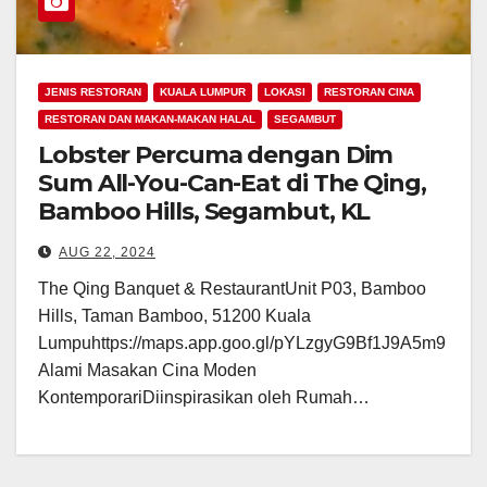
JENIS RESTORAN
KUALA LUMPUR
LOKASI
RESTORAN CINA
RESTORAN DAN MAKAN-MAKAN HALAL
SEGAMBUT
Lobster Percuma dengan Dim
Sum All-You-Can-Eat di The Qing,
Bamboo Hills, Segambut, KL
AUG 22, 2024
The Qing Banquet & RestaurantUnit P03, Bamboo
Hills, Taman Bamboo, 51200 Kuala
Lumpuhttps://maps.app.goo.gl/pYLzgyG9Bf1J9A5m9
Alami Masakan Cina Moden
KontemporariDiinspirasikan oleh Rumah…