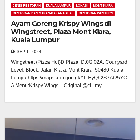
JENIS RESTORAN
KUALA LUMPUR
LOKASI
MONT KIARA
RESTORAN DAN MAKAN-MAKAN HALAL
RESTORAN WESTERN
Ayam Goreng Krispy Wings di
Wingstreet, Plaza Mont Kiara,
Kuala Lumpur
SEP 1, 2024
Wingstreet (Pizza Hut)D Plaza, D.0G.02A, Courtyard
Level, Block, Jalan Kiara, Mont Kiara, 50480 Kuala
Lumpurhttps://maps.app.goo.gl/YLrEyQh2S7At25YC
A Menu:Krispy Wings – Original @cili.my…