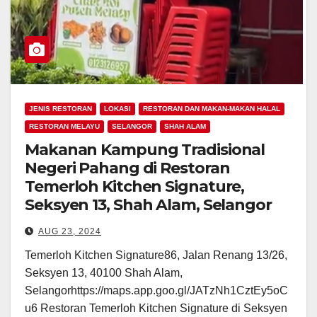
JENIS RESTORAN
LOKASI
RESTORAN DAN MAKAN-MAKAN HALAL
RESTORAN MELAYU
SELANGOR
SHAH ALAM
Makanan Kampung Tradisional
Negeri Pahang di Restoran
Temerloh Kitchen Signature,
Seksyen 13, Shah Alam, Selangor
AUG 23, 2024
Temerloh Kitchen Signature86, Jalan Renang 13/26,
Seksyen 13, 40100 Shah Alam,
Selangorhttps://maps.app.goo.gl/JATzNh1CztEy5oC
u6 Restoran Temerloh Kitchen Signature di Seksyen