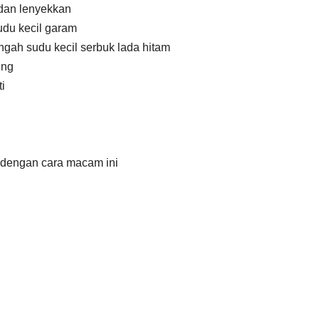
 dan lenyekkan
udu kecil garam
ngah sudu kecil serbuk lada hitam
ung
i
ia dengan cara macam ini