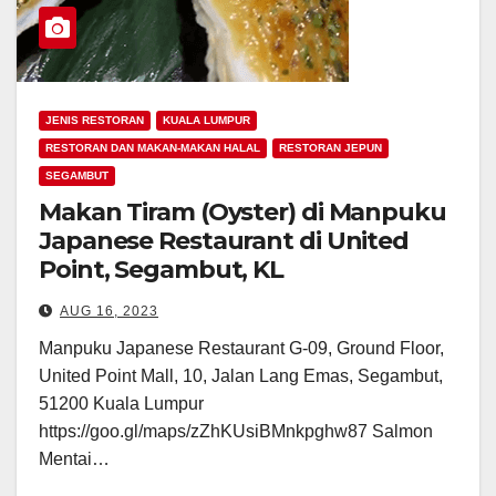
JENIS RESTORAN
KUALA LUMPUR
RESTORAN DAN MAKAN-MAKAN HALAL
RESTORAN JEPUN
SEGAMBUT
Makan Tiram (Oyster) di Manpuku
Japanese Restaurant di United
Point, Segambut, KL
AUG 16, 2023
Manpuku Japanese Restaurant G-09, Ground Floor,
United Point Mall, 10, Jalan Lang Emas, Segambut,
51200 Kuala Lumpur
https://goo.gl/maps/zZhKUsiBMnkpghw87 Salmon
Mentai…