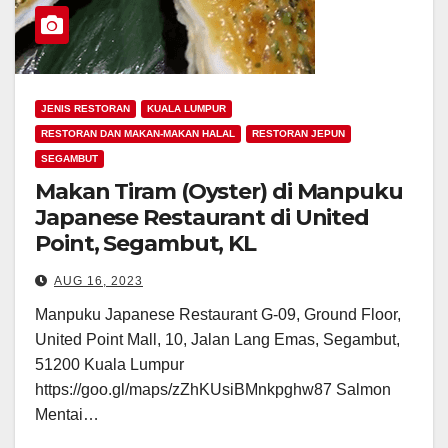
JENIS RESTORAN
KUALA LUMPUR
RESTORAN DAN MAKAN-MAKAN HALAL
RESTORAN JEPUN
SEGAMBUT
Makan Tiram (Oyster) di Manpuku
Japanese Restaurant di United
Point, Segambut, KL
AUG 16, 2023
Manpuku Japanese Restaurant G-09, Ground Floor,
United Point Mall, 10, Jalan Lang Emas, Segambut,
51200 Kuala Lumpur
https://goo.gl/maps/zZhKUsiBMnkpghw87 Salmon
Mentai…