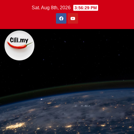
Skip
Sat. Aug 8th, 2026
3:56:30 PM
to
content