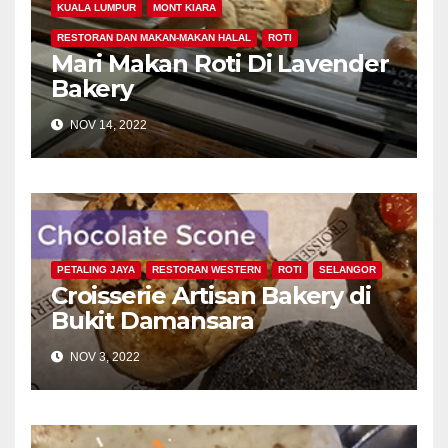
KUALA LUMPUR
MONT KIARA
RESTORAN DAN MAKAN-MAKAN HALAL
ROTI
Mari Makan Roti Di Lavender
Bakery
NOV 14, 2022
PETALING JAYA
RESTORAN WESTERN
ROTI
SELANGOR
Croisserie Artisan Bakery di
Bukit Damansara
NOV 3, 2022