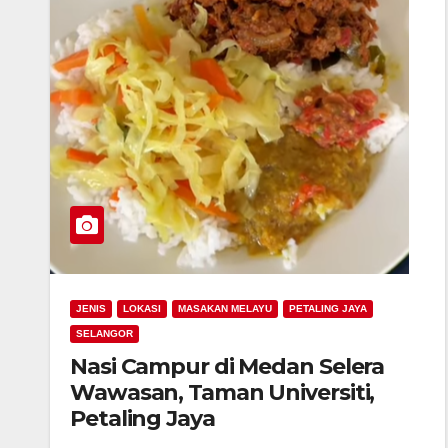
JENIS
LOKASI
MASAKAN MELAYU
PETALING JAYA
SELANGOR
Nasi Campur di Medan Selera
Wawasan, Taman Universiti,
Petaling Jaya