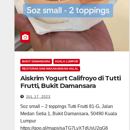
BUKIT DAMANSARA
KUALA LUMPUR
RESTORAN DAN MAKAN-MAKAN HALAL
Aiskrim Yogurt Califroyo di Tutti
Frutti, Bukit Damansara
JUL 17, 2023
5oz small – 2 toppings Tutti Frutti 81-G, Jalan
Medan Setia 1, Bukit Damansara, 50490 Kuala
Lumpur
https://goo.gl/maps/saTG7LyXTdUsU2gG6