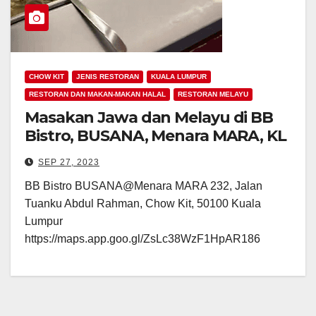
CHOW KIT
JENIS RESTORAN
KUALA LUMPUR
RESTORAN DAN MAKAN-MAKAN HALAL
RESTORAN MELAYU
Masakan Jawa dan Melayu di BB
Bistro, BUSANA, Menara MARA, KL
SEP 27, 2023
BB Bistro BUSANA@Menara MARA 232, Jalan
Tuanku Abdul Rahman, Chow Kit, 50100 Kuala
Lumpur
https://maps.app.goo.gl/ZsLc38WzF1HpAR186