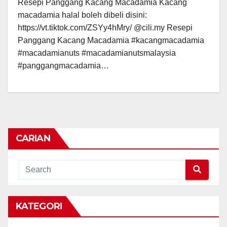
Resepi Panggang Kacang Macadamia Kacang
macadamia halal boleh dibeli disini:
https://vt.tiktok.com/ZSYy4hMry/ @cili.my Resepi
Panggang Kacang Macadamia #kacangmacadamia
#macadamianuts #macadamianutsmalaysia
#panggangmacadamia…
CARIAN
KATEGORI