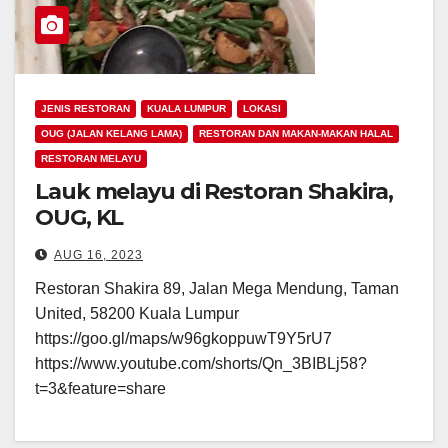
JENIS RESTORAN
KUALA LUMPUR
LOKASI
OUG (JALAN KELANG LAMA)
RESTORAN DAN MAKAN-MAKAN HALAL
RESTORAN MELAYU
Lauk melayu di Restoran Shakira,
OUG, KL
AUG 16, 2023
Restoran Shakira 89, Jalan Mega Mendung, Taman
United, 58200 Kuala Lumpur
https://goo.gl/maps/w96gkoppuwT9Y5rU7
https://www.youtube.com/shorts/Qn_3BIBLj58?
t=3&feature=share