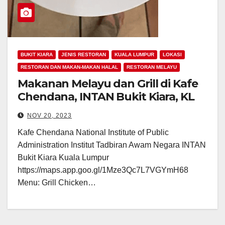
BUKIT KIARA
JENIS RESTORAN
KUALA LUMPUR
LOKASI
RESTORAN DAN MAKAN-MAKAN HALAL
RESTORAN MELAYU
Makanan Melayu dan Grill di Kafe
Chendana, INTAN Bukit Kiara, KL
NOV 20, 2023
Kafe Chendana National Institute of Public
Administration Institut Tadbiran Awam Negara INTAN
Bukit Kiara Kuala Lumpur
https://maps.app.goo.gl/1Mze3Qc7L7VGYmH68
Menu: Grill Chicken…