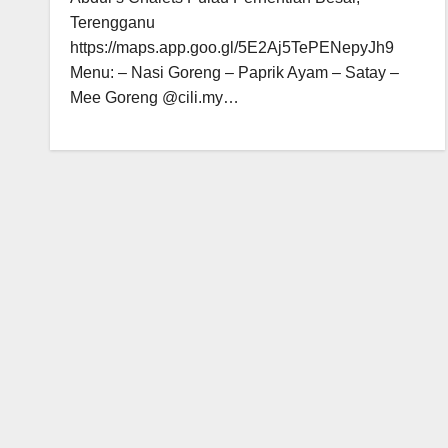
Terengganu
https://maps.app.goo.gl/5E2Aj5TePENepyJh9
Menu: – Nasi Goreng – Paprik Ayam – Satay –
Mee Goreng @cili.my…