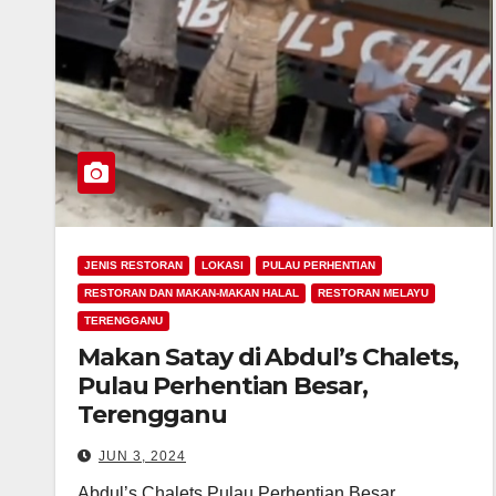
JENIS RESTORAN
LOKASI
PULAU PERHENTIAN
RESTORAN DAN MAKAN-MAKAN HALAL
RESTORAN MELAYU
TERENGGANU
Makan Satay di Abdul’s Chalets,
Pulau Perhentian Besar,
Terengganu
JUN 3, 2024
Abdul’s Chalets Pulau Perhentian Besar,