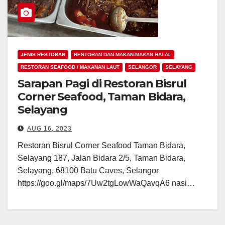
JENIS RESTORAN
RESTORAN DAN MAKAN-MAKAN HALAL
RESTORAN SEAFOOD / MAKANAN LAUT
SELANGOR
SELAYANG
Sarapan Pagi di Restoran Bisrul
Corner Seafood, Taman Bidara,
Selayang
AUG 16, 2023
Restoran Bisrul Corner Seafood Taman Bidara,
Selayang 187, Jalan Bidara 2/5, Taman Bidara,
Selayang, 68100 Batu Caves, Selangor
https://goo.gl/maps/7Uw2tgLowWaQavqA6 nasi…