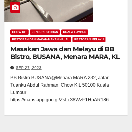
CHOW KIT
JENIS RESTORAN
KUALA LUMPUR
RESTORAN DAN MAKAN-MAKAN HALAL
RESTORAN MELAYU
Masakan Jawa dan Melayu di BB
Bistro, BUSANA, Menara MARA, KL
SEP 27, 2023
BB Bistro BUSANA@Menara MARA 232, Jalan
Tuanku Abdul Rahman, Chow Kit, 50100 Kuala
Lumpur
https://maps.app.goo.gl/ZsLc38WzF1HpAR186