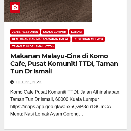
JENIS RESTORAN
KUALA LUMPUR
LOKASI
RESTORAN DAN MAKAN-MAKAN HALAL
RESTORAN MELAYU
TAMAN TUN DR ISMAIL (TTDI)
Makanan Melayu-Cina di Komo
Cafe, Pusat Komuniti TTDI, Taman
Tun Dr Ismail
OCT 26, 2023
Komo Cafe Pusat Komuniti TTDI, Jalan Athinahapan,
Taman Tun Dr Ismail, 60000 Kuala Lumpur
https://maps.app.goo.gl/wa5x5QwP8cu1GCmCA
Menu: Nasi Lemak Ayam Goreng…