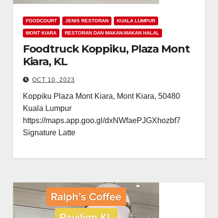
FOODCOURT
JENIS RESTORAN
KUALA LUMPUR
MONT KIARA
RESTORAN DAN MAKAN-MAKAN HALAL
Foodtruck Koppiku, Plaza Mont
Kiara, KL
OCT 10, 2023
Koppiku Plaza Mont Kiara, Mont Kiara, 50480
Kuala Lumpur
https://maps.app.goo.gl/dxNWfaePJGXhozbf7
Signature Latte