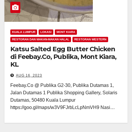
KUALA LUMPUR
LOKASI
MONT KIARA
RESTORAN DAN MAKAN-MAKAN HALAL
RESTORAN WESTERN
Katsu Salted Egg Butter Chicken
di Feebay.Co, Publika, Mont Kiara,
KL
AUG 16, 2023
Feebay.Co @ Publika G2-30, Publika Dutamas 1,
Jalan Dutamas 1 Publika Shopping Gallery, Solaris
Dutamas, 50480 Kuala Lumpur
https://goo.gl/maps/w3V9FJrbLcLpNmVH9 Nasi…