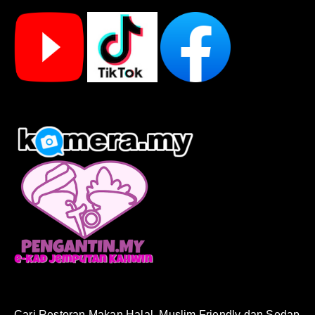
Cari Restoran Makan Halal, Muslim Friendly dan Sedap