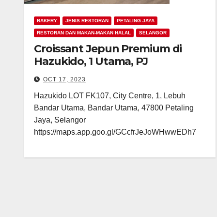
BAKERY
JENIS RESTORAN
PETALING JAYA
RESTORAN DAN MAKAN-MAKAN HALAL
SELANGOR
Croissant Jepun Premium di
Hazukido, 1 Utama, PJ
OCT 17, 2023
Hazukido LOT FK107, City Centre, 1, Lebuh
Bandar Utama, Bandar Utama, 47800 Petaling
Jaya, Selangor
https://maps.app.goo.gl/GCcfrJeJoWHwwEDh7