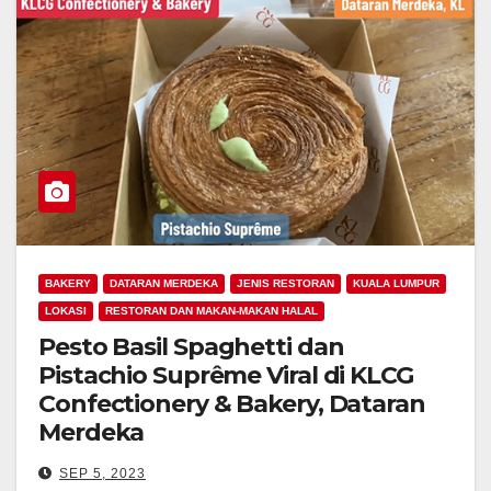
BAKERY
DATARAN MERDEKA
JENIS RESTORAN
KUALA LUMPUR
LOKASI
RESTORAN DAN MAKAN-MAKAN HALAL
Pesto Basil Spaghetti dan
Pistachio Suprême Viral di KLCG
Confectionery & Bakery, Dataran
Merdeka
SEP 5, 2023