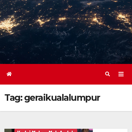
Tag:
geraikualalumpur