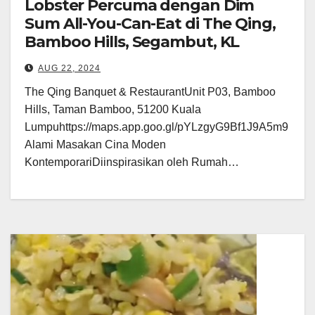
Lobster Percuma dengan Dim
Sum All-You-Can-Eat di The Qing,
Bamboo Hills, Segambut, KL
AUG 22, 2024
The Qing Banquet & RestaurantUnit P03, Bamboo
Hills, Taman Bamboo, 51200 Kuala
Lumpuhttps://maps.app.goo.gl/pYLzgyG9Bf1J9A5m9
Alami Masakan Cina Moden
KontemporariDiinspirasikan oleh Rumah…