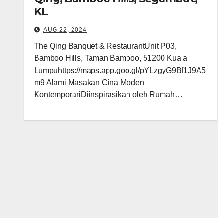
KL
AUG 22, 2024
The Qing Banquet & RestaurantUnit P03,
Bamboo Hills, Taman Bamboo, 51200 Kuala
Lumpuhttps://maps.app.goo.gl/pYLzgyG9Bf1J9A5
m9 Alami Masakan Cina Moden
KontemporariDiinspirasikan oleh Rumah…