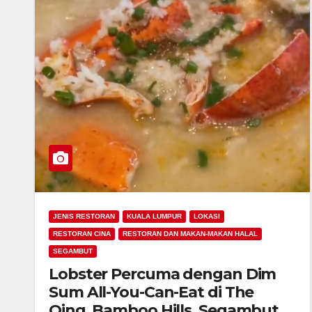
JENIS RESTORAN
KUALA LUMPUR
LOKASI
RESTORAN CINA
RESTORAN DAN MAKAN-MAKAN HALAL
SEGAMBUT
Lobster Percuma dengan Dim
Sum All-You-Can-Eat di The
Qing, Bamboo Hills, Segambut,