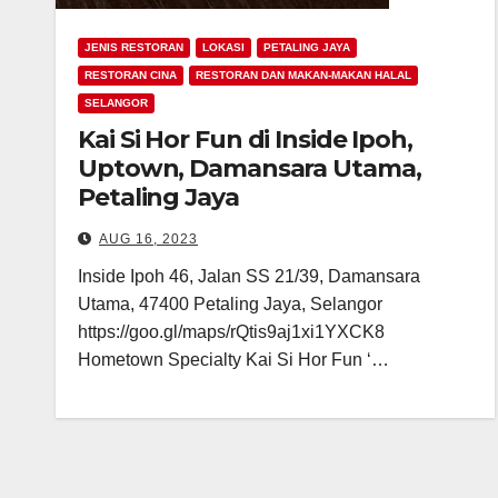
JENIS RESTORAN
LOKASI
PETALING JAYA
RESTORAN CINA
RESTORAN DAN MAKAN-MAKAN HALAL
SELANGOR
Kai Si Hor Fun di Inside Ipoh,
Uptown, Damansara Utama,
Petaling Jaya
AUG 16, 2023
Inside Ipoh 46, Jalan SS 21/39, Damansara
Utama, 47400 Petaling Jaya, Selangor
https://goo.gl/maps/rQtis9aj1xi1YXCK8
Hometown Specialty Kai Si Hor Fun ‘…