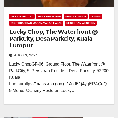
DESA PARK CITY
JENIS RESTORAN
KUALA LUMPUR
LOKASI
RESTORAN DAN MAKAN-MAKAN HALAL
RESTORAN WESTERN
Lucky Chop, The Waterfront @
ParkCity, Desa Parkcity, Kuala
Lumpur
AUG 23, 2024
Lucky ChopGF-06, Ground Floor, The Waterfront @
ParkCity, 5, Persiaran Residen, Desa Parkcity, 52200
Kuala
Lumpurhttps://maps.app.goo.gl/sXkfE1j4ygERAQeQ
9 Menu: @cili.my Restoran Lucky…