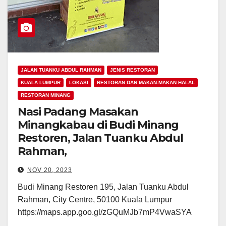
JALAN TUANKU ABDUL RAHMAN
JENIS RESTORAN
KUALA LUMPUR
LOKASI
RESTORAN DAN MAKAN-MAKAN HALAL
RESTORAN MINANG
Nasi Padang Masakan
Minangkabau di Budi Minang
Restoren, Jalan Tuanku Abdul
Rahman,
NOV 20, 2023
Budi Minang Restoren 195, Jalan Tuanku Abdul
Rahman, City Centre, 50100 Kuala Lumpur
https://maps.app.goo.gl/zGQuMJb7mP4VwaSYA