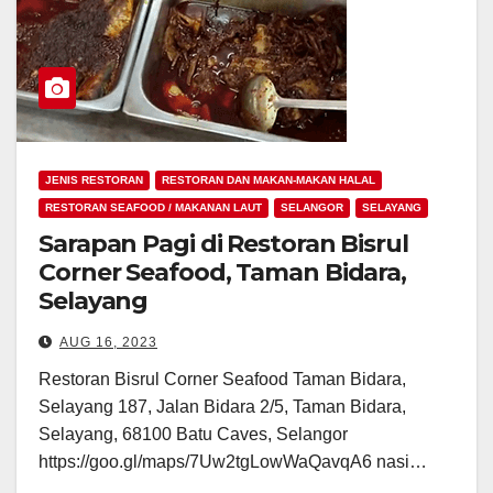
JENIS RESTORAN
RESTORAN DAN MAKAN-MAKAN HALAL
RESTORAN SEAFOOD / MAKANAN LAUT
SELANGOR
SELAYANG
Sarapan Pagi di Restoran Bisrul
Corner Seafood, Taman Bidara,
Selayang
AUG 16, 2023
Restoran Bisrul Corner Seafood Taman Bidara,
Selayang 187, Jalan Bidara 2/5, Taman Bidara,
Selayang, 68100 Batu Caves, Selangor
https://goo.gl/maps/7Uw2tgLowWaQavqA6 nasi…