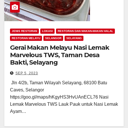
JENIS RESTORAN
LOKASI
RESTORAN DAN MAKAN-MAKAN HALAL
RESTORAN MELAYU
SELANGOR
SELAYANG
Gerai Makan Melayu Nasi Lemak
Marvelous TWS, Taman Desa
Bakti, Selayang
SEP 5, 2023
Jln 4/2b, Taman Wilayah Selayang, 68100 Batu
Caves, Selangor
https://goo.gl/maps/hKgyHS3HvUAnECL76 Nasi
Lemak Marvelous TWS Lauk Pauk untuk Nasi Lemak
Ayam…