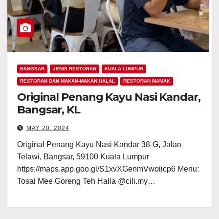
BANGSAR
JENIS RESTORAN
KUALA LUMPUR
RESTORAN DAN MAKAN-MAKAN HALAL
RESTORAN MAMAK
Original Penang Kayu Nasi Kandar,
Bangsar, KL
MAY 20, 2024
Original Penang Kayu Nasi Kandar 38-G, Jalan
Telawi, Bangsar, 59100 Kuala Lumpur
https://maps.app.goo.gl/S1xvXGenmVwoiicp6 Menu:
Tosai Mee Goreng Teh Halia @cili.my…