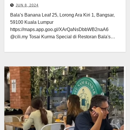
JUN 8, 2024
Bala’s Banana Leaf 25, Lorong Ara Kiri 1, Bangsar,
59100 Kuala Lumpur
https://maps.app.goo.gl/XArQaNsDbbWB2naA6
@cili.my Tosai Kurma Special di Restoran Bala's…